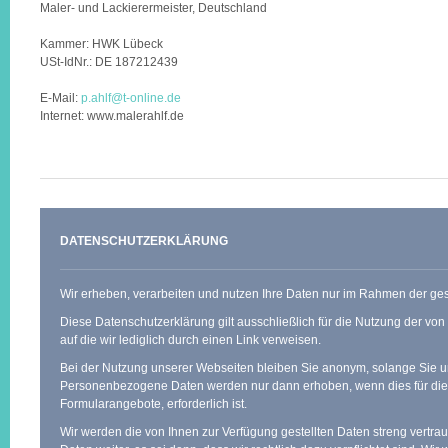
Maler- und Lackierermeister, Deutschland
Kammer: HWK Lübeck
USt-IdNr.: DE 187212439
E-Mail:
p.ahlf@t-online.de
Internet: www.malerahlf.de
DATENSCHUTZERKLÄRUNG
Wir erheben, verarbeiten und nutzen Ihre Daten nur im Rahmen der g
Diese Datenschutzerklärung gilt ausschließlich für die Nutzung der von
auf die wir lediglich durch einen Link verweisen.
Bei der Nutzung unserer Webseiten bleiben Sie anonym, solange Sie uns
Personenbezogene Daten werden nur dann erhoben, wenn dies für die
Formularangebote, erforderlich ist.
Wir werden die von Ihnen zur Verfügung gestellten Daten streng vertra