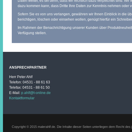
Daten weiter, es sei denn, dass wir rechtlich dazu verpflichtet sind. Wi
dazu kommen kann, dass Dritte Ihre Daten zur Kenntnis nehmen oder v
Sofern Sie es von uns verlangen, gewähren wir Ihnen Einblick in die 
berichtigen, löschen oder einsehen wollen, genügt hierfür ein Schrei
Im Rahmen der Benachrichtigung unserer Kunden über Produktneuheiten,
Verfügung stellen.
ANSPRECHPARTNER
Herr Peter Ahlf
Telefon: 04531 - 88 61 63
Telefax: 04531 - 88 61 50
E-Mail:
p.ahlf@t-online.de
Kontaktformular
Copyright © 2015 malerahlf.de. Die Inhalte dieser Seiten unterliegen dem Recht des 