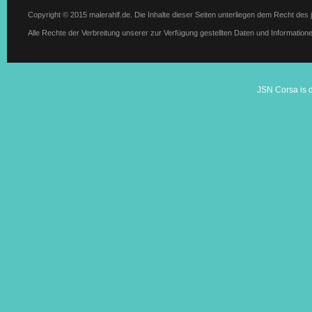
Copyright © 2015 malerahlf.de. Die Inhalte dieser Seiten unterliegen dem Recht des 
Alle Rechte der Verbreitung unserer zur Verfügung gestellten Daten und Information
JSN Corsa is 